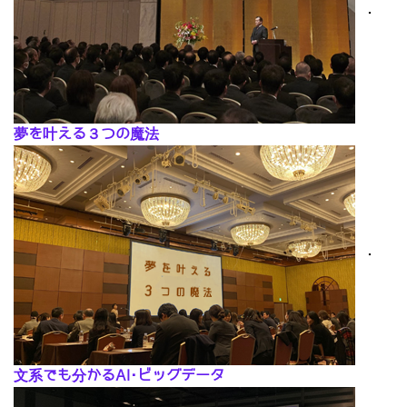
･
夢を叶える３つの魔法
･
文系でも分かるAI･ビッグデータ