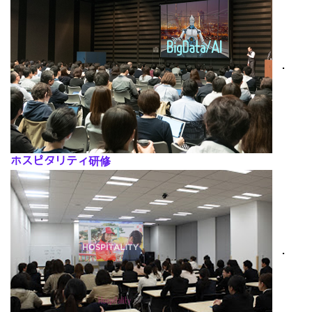
･
ホスピタリティ研修
･