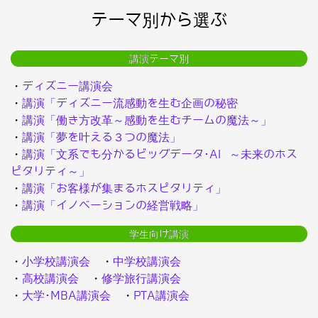
テーマ別から選ぶ
講演テーマ別
・
ディズニー講演会
・
講演「ディズニー流感動を生む企画の秘密
・
講演「働き方改革～感動を生むチームの魔法～」
・
講演「夢を叶える３つの魔法」
・
講演「文系でも分かるビッグデータ･AI ～未来のホス
ピタリティ～」
・
講演「お客様が集まるホスピタリティ」
・
講演「イノベーションの経営戦略」
学生向け講演
・
小学校講演会
・
中学校講演会
・
高校講演会
・
修学旅行講演会
・
大学･MBA講演会
・
PTA講演会