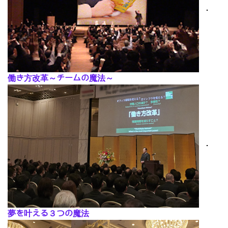
･
働き方改革～チームの魔法～
･
夢を叶える３つの魔法