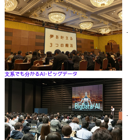
･
文系でも分かるAI･ビッグデータ
･