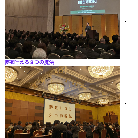
･
夢を叶える３つの魔法
･