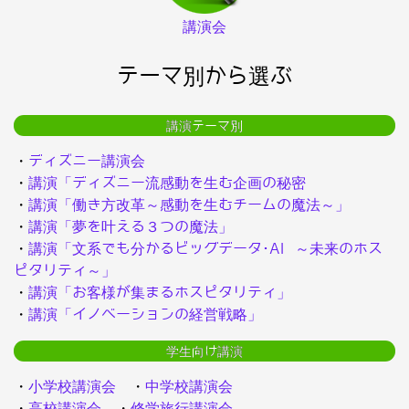
講演会
テーマ別から選ぶ
講演テーマ別
・
ディズニー講演会
・
講演「ディズニー流感動を生む企画の秘密
・
講演「働き方改革～感動を生むチームの魔法～」
・
講演「夢を叶える３つの魔法」
・
講演「文系でも分かるビッグデータ･AI ～未来のホス
ピタリティ～」
・
講演「お客様が集まるホスピタリティ」
・
講演「イノベーションの経営戦略」
学生向け講演
・
小学校講演会
・
中学校講演会
・
高校講演会
・
修学旅行講演会