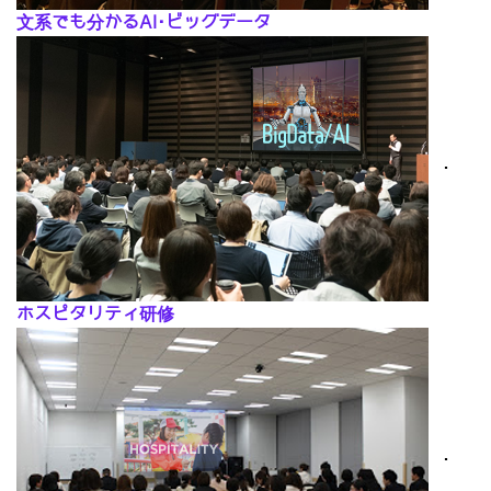
文系でも分かるAI･ビッグデータ
･
ホスピタリティ研修
･