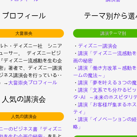
プロフィール
テーマ別から選
大畠崇央
講演テーマ別
ルト・ディズニー社 シニア
・
ディズニー講演会
ューサー。 ディズニービジ
・
講演「ディズニー流感動を
『ディズニー流感動を生む企
画の秘密
密』著者で、ディズニー講演
・
講演「働き方改革～感動を
ジネス講演会を行っている･･
ームの魔法～」
）→
大畠崇央プロフィール
・
講演「夢を叶える３つの魔
・
講演「文系でも分かるビッ
タ･AI ～未来のホスピタリ
人気の講演会
・
講演「お客様が集まるホス
ティ」
人気の講演会
・
講演「イノベーションの経
略」
ニーのビジネス書『ディズニ
動を生む企画の秘密』
をもと