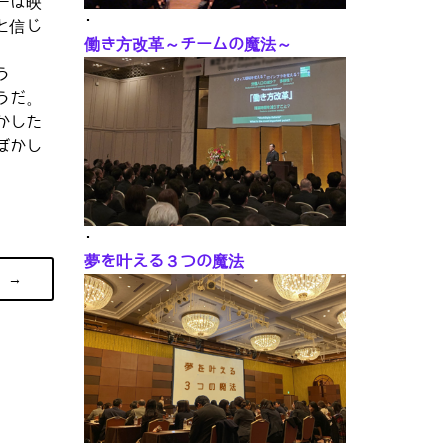
ーは映
･
と信じ
働き方改革～チームの魔法～
う
うだ。
かした
ぼかし
･
夢を叶える３つの魔法
→