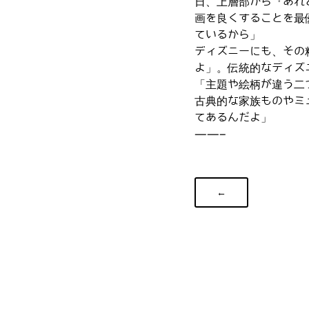
日、上層部から『あれ
画を良くすることを最
ているから」
ディズニーにも、その
よ」。伝統的なディズ
「主題や絵柄が違う二
古典的な家族ものやミ
てあるんだよ」
——–
←