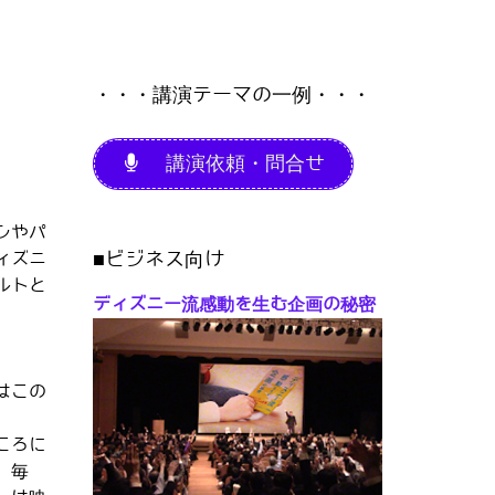
・・・講演テーマの一例・・・
講演依頼・問合せ
ンやパ
■ビジネス向け
ィズニ
ルトと
ディズニー流感動を生む企画の秘密
はこの
ころに
、毎