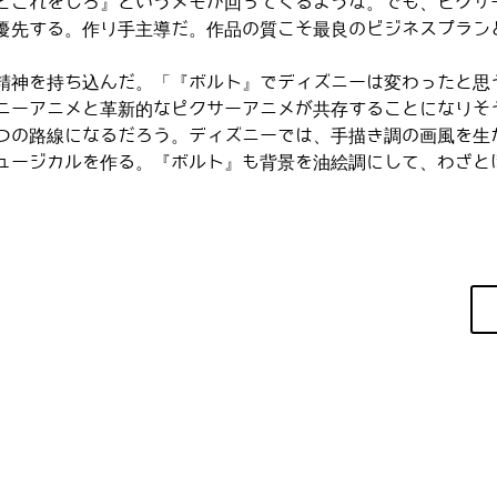
とこれをしろ』というメモが回ってくるような。でも、ピクサ
優先する。作り手主導だ。作品の質こそ最良のビジネスプラン
精神を持ち込んだ。「『ボルト』でディズニーは変わったと思
ニーアニメと革新的なピクサーアニメが共存することになりそ
つの路線になるだろう。ディズニーでは、手描き調の画風を生
ュージカルを作る。『ボルト』も背景を油絵調にして、わざと