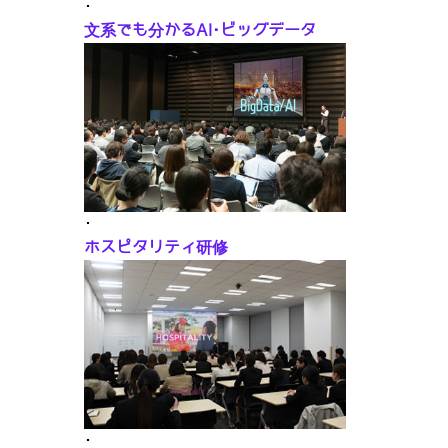
･
文系でも分かるAI･ビッグデータ
･
ホスピタリティ研修
･