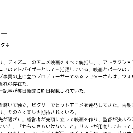
ター
のタネ
り、ディズニーのアニメ映画をすべて統括し、、アトラクショ
ニアのアドバイザーとしても活躍している。映画とパークのデ
ブ事業の上に立つプロデューサーであるラセターさんは、ウォ
憧れの存在だ。
ー記事が毎日新聞に昨日掲載されていた。
を磨いて独立。ピクサーでヒットアニメを連発してきた。古巣
り、その立て直しを期待されている。
先が過ぎた。経営者が先頭に立って映画を作り、監督が決まる
ていた。『やらなきゃいけないこと』リストが用意してあって