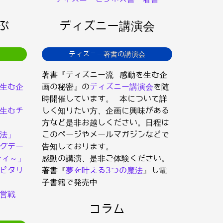
ぶ
ディズニー講演会
ディズニー著書の講演会
著書『ディズニー流 感動を生む企
生む企
画の秘密』の
ディズニー講演会
を随
時開催しています。 本について詳
生むチ
しく知りたい方、企画に興味がある
方など是非お越しください。日程は
法」
このページやメールマガジンなどで
グデー
告知しております。
ティ～」
感動の講演、是非ご体験ください。
ピタリ
著書『
夢を叶える3つの魔法
』も電
子書籍で発売中
営戦
コラム