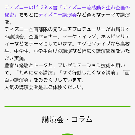
ディズニーのビジネス書『ディズニー流感動を生む企画の
秘密』
をもとに
ディズニー講演会
など色々なテーマで講演
を。
ディズニー企画部隊の元シニアプロデューサーがお届けす
る講演会。企画セミナー、マーケティング、ホスピタリテ
ィーなどをテーマにしています。エグゼクティブから高校
生、中学生、小学生向けの講演など幅広く講演依頼をいた
だき実施。
豊富な経験とトークと、プレゼンテーション技術を用い
て、「ためになる講演」「すぐ行動したくなる講演」「面
白い講演会」をおおくりしています。
人気の講演会を是非ご体験ください。
講演会・コラム