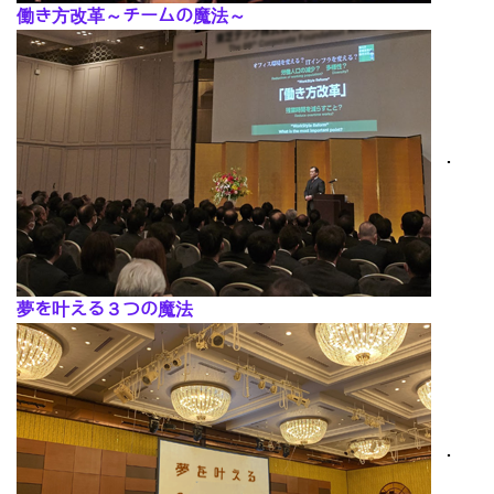
働き方改革～チームの魔法～
･
夢を叶える３つの魔法
･