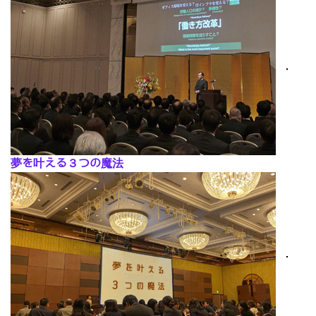
･
夢を叶える３つの魔法
･