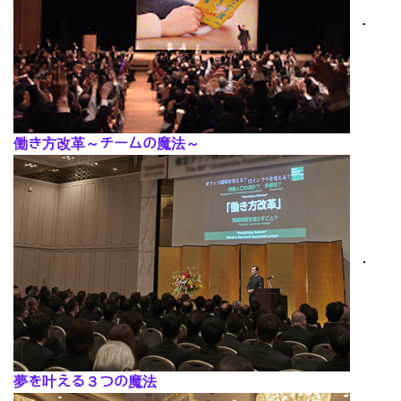
･
働き方改革～チームの魔法～
･
夢を叶える３つの魔法