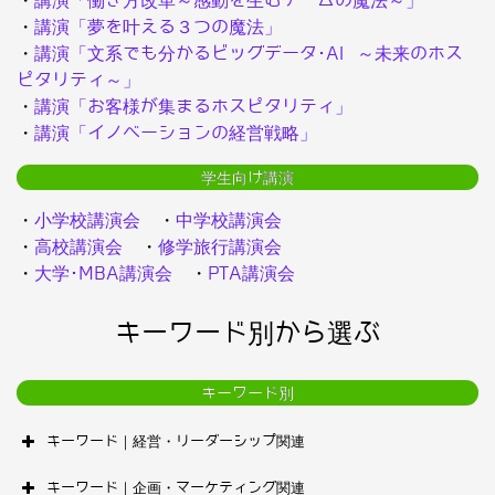
・
講演「働き方改革～感動を生むチームの魔法～」
・
講演「夢を叶える３つの魔法」
・
講演「文系でも分かるビッグデータ･AI ～未来のホス
ピタリティ～」
・
講演「お客様が集まるホスピタリティ」
・
講演「イノベーションの経営戦略」
学生向け講演
・
小学校講演会
・
中学校講演会
・
高校講演会
・
修学旅行講演会
・
大学･MBA講演会
・
PTA講演会
キーワード別から選ぶ
キーワード別
キーワード｜経営・リーダーシップ関連
キーワード｜企画・マーケティング関連