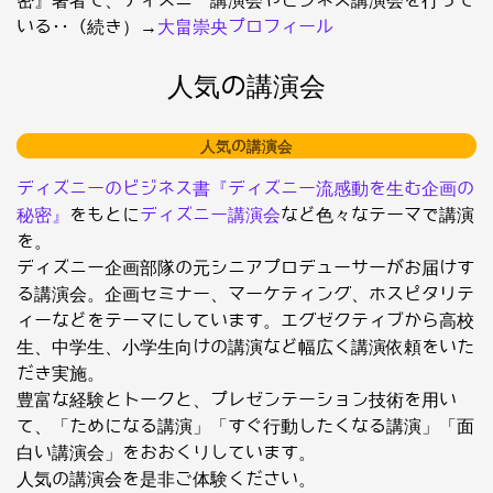
密』著者で、ディズニー講演会やビジネス講演会を行って
いる･･（続き）→
大畠崇央プロフィール
人気の講演会
人気の講演会
ディズニーのビジネス書『ディズニー流感動を生む企画の
秘密』
をもとに
ディズニー講演会
など色々なテーマで講演
を。
ディズニー企画部隊の元シニアプロデューサーがお届けす
る講演会。企画セミナー、マーケティング、ホスピタリテ
ィーなどをテーマにしています。エグゼクティブから高校
生、中学生、小学生向けの講演など幅広く講演依頼をいた
だき実施。
豊富な経験とトークと、プレゼンテーション技術を用い
て、「ためになる講演」「すぐ行動したくなる講演」「面
白い講演会」をおおくりしています。
人気の講演会を是非ご体験ください。