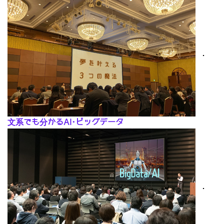
･
文系でも分かるAI･ビッグデータ
･