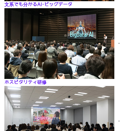
文系でも分かるAI･ビッグデータ
･
ホスピタリティ研修
･