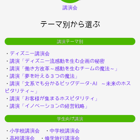
講演会
テーマ別から選ぶ
講演テーマ別
・
ディズニー講演会
・
講演「ディズニー流感動を生む企画の秘密
・
講演「働き方改革～感動を生むチームの魔法～」
・
講演「夢を叶える３つの魔法」
・
講演「文系でも分かるビッグデータ･AI ～未来のホス
ピタリティ～」
・
講演「お客様が集まるホスピタリティ」
・
講演「イノベーションの経営戦略」
学生向け講演
・
小学校講演会
・
中学校講演会
・
高校講演会
・
修学旅行講演会