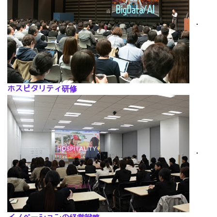
･
ホスピタリティ研修
･