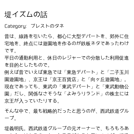
堤イズムの話
Category:
ブレストのタネ
昔は、線路を引いたら、都心に大型デパートを、郊外に住
宅地を、終点には遊園地を作るのが鉄板ネタであったわけ
です。
平日の通勤利用と、休日のレジャーでの分散した利用促進
を目的としたもので。
例えば昔でいえば東急では「東急デパート」と「二子玉川
園遊園地」、京王は「京王百貨店」と「向ヶ丘遊園地」。
現在であっても、東武の「東武デパート」と「東武動物公
園」だし、関係なさそうな「よみうりランド」の株主には
京王が入っていたりする。
そんな中で、最も戦略的だったと思うのが、西武鉄道グル
ープ。
堤義明氏。西武鉄道グループの元オーナーで、もろもろあ