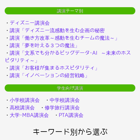
講演テーマ別
・
ディズニー講演会
・
講演「ディズニー流感動を生む企画の秘密
・
講演「働き方改革～感動を生むチームの魔法～」
・
講演「夢を叶える３つの魔法」
・
講演「文系でも分かるビッグデータ･AI ～未来のホス
ピタリティ～」
・
講演「お客様が集まるホスピタリティ」
・
講演「イノベーションの経営戦略」
学生向け講演
・
小学校講演会
・
中学校講演会
・
高校講演会
・
修学旅行講演会
・
大学･MBA講演会
・
PTA講演会
キーワード別から選ぶ