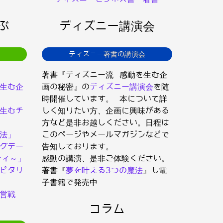
ぶ
ディズニー講演会
ディズニー著書の講演会
著書『ディズニー流 感動を生む企
生む企
画の秘密』の
ディズニー講演会
を随
時開催しています。 本について詳
生むチ
しく知りたい方、企画に興味がある
方など是非お越しください。日程は
法」
このページやメールマガジンなどで
グデー
告知しております。
ティ～」
感動の講演、是非ご体験ください。
ピタリ
著書『
夢を叶える3つの魔法
』も電
子書籍で発売中
営戦
コラム