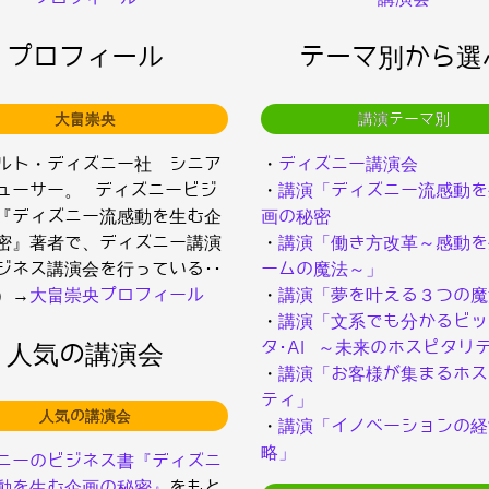
プロフィール
テーマ別から選
大畠崇央
講演テーマ別
ルト・ディズニー社 シニア
・
ディズニー講演会
ューサー。 ディズニービジ
・
講演「ディズニー流感動を
『ディズニー流感動を生む企
画の秘密
密』著者で、ディズニー講演
・
講演「働き方改革～感動を
ジネス講演会を行っている･･
ームの魔法～」
）→
大畠崇央プロフィール
・
講演「夢を叶える３つの魔
・
講演「文系でも分かるビッ
タ･AI ～未来のホスピタリ
人気の講演会
・
講演「お客様が集まるホス
ティ」
人気の講演会
・
講演「イノベーションの経
略」
ニーのビジネス書『ディズニ
動を生む企画の秘密』
をもと