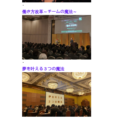
･
働き方改革～チームの魔法～
･
夢を叶える３つの魔法