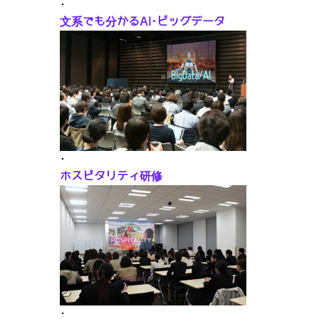
･
文系でも分かるAI･ビッグデータ
･
ホスピタリティ研修
･