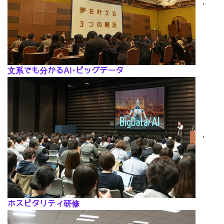
･
文系でも分かるAI･ビッグデータ
･
ホスピタリティ研修