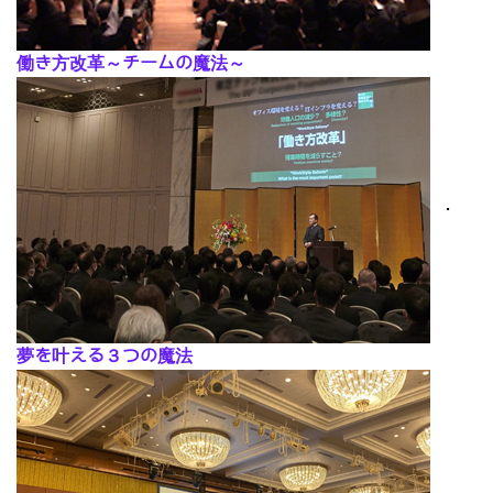
働き方改革～チームの魔法～
･
夢を叶える３つの魔法