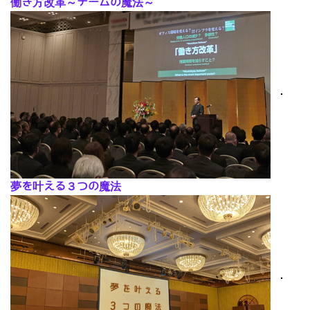
働き方改革～チームの魔法～
･
夢を叶える３つの魔法
･