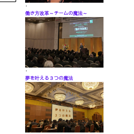
･
働き方改革～チームの魔法～
･
夢を叶える３つの魔法