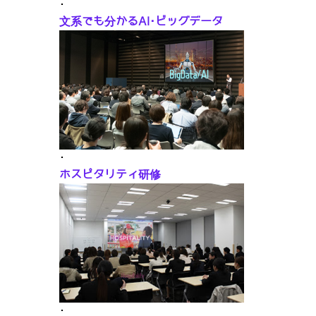
･
文系でも分かるAI･ビッグデータ
･
ホスピタリティ研修
･