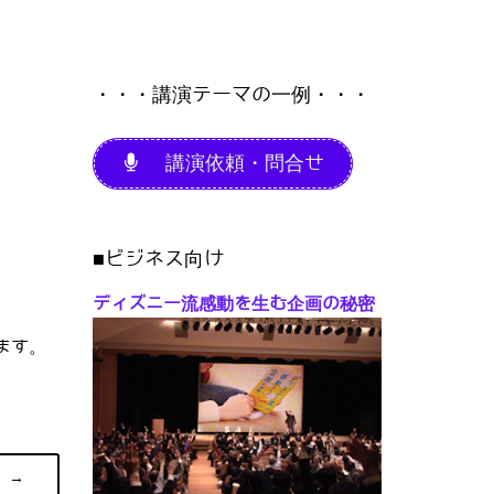
・・・講演テーマの一例・・・
講演依頼・問合せ
■ビジネス向け
ディズニー流感動を生む企画の秘密
ます。
→