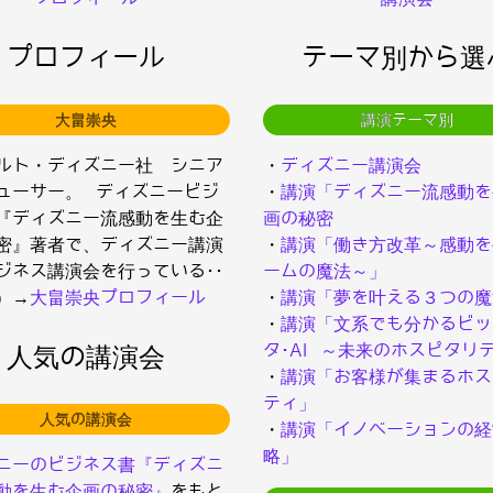
プロフィール
テーマ別から選
大畠崇央
講演テーマ別
ルト・ディズニー社 シニア
・
ディズニー講演会
ューサー。 ディズニービジ
・
講演「ディズニー流感動を
『ディズニー流感動を生む企
画の秘密
密』著者で、ディズニー講演
・
講演「働き方改革～感動を
ジネス講演会を行っている･･
ームの魔法～」
）→
大畠崇央プロフィール
・
講演「夢を叶える３つの魔
・
講演「文系でも分かるビッ
タ･AI ～未来のホスピタリ
人気の講演会
・
講演「お客様が集まるホス
ティ」
人気の講演会
・
講演「イノベーションの経
略」
ニーのビジネス書『ディズニ
動を生む企画の秘密』
をもと