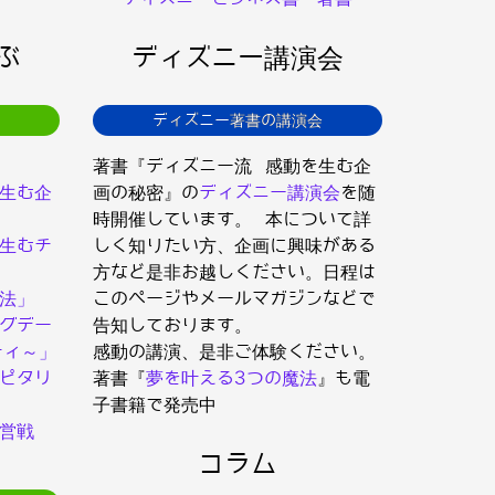
ぶ
ディズニー講演会
ディズニー著書の講演会
著書『ディズニー流 感動を生む企
生む企
画の秘密』の
ディズニー講演会
を随
時開催しています。 本について詳
生むチ
しく知りたい方、企画に興味がある
方など是非お越しください。日程は
法」
このページやメールマガジンなどで
グデー
告知しております。
ティ～」
感動の講演、是非ご体験ください。
ピタリ
著書『
夢を叶える3つの魔法
』も電
子書籍で発売中
営戦
コラム