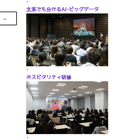
･
文系でも分かるAI･ビッグデータ
→
･
ホスピタリティ研修
･