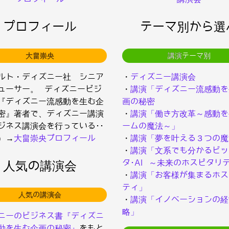
プロフィール
テーマ別から選
大畠崇央
講演テーマ別
ルト・ディズニー社 シニア
・
ディズニー講演会
ューサー。 ディズニービジ
・
講演「ディズニー流感動を
『ディズニー流感動を生む企
画の秘密
密』著者で、ディズニー講演
・
講演「働き方改革～感動を
ジネス講演会を行っている･･
ームの魔法～」
）→
大畠崇央プロフィール
・
講演「夢を叶える３つの魔
・
講演「文系でも分かるビッ
タ･AI ～未来のホスピタリ
人気の講演会
・
講演「お客様が集まるホス
ティ」
人気の講演会
・
講演「イノベーションの経
略」
ニーのビジネス書『ディズニ
動を生む企画の秘密』
をもと