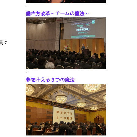
･
働き方改革～チームの魔法～
員で
･
夢を叶える３つの魔法