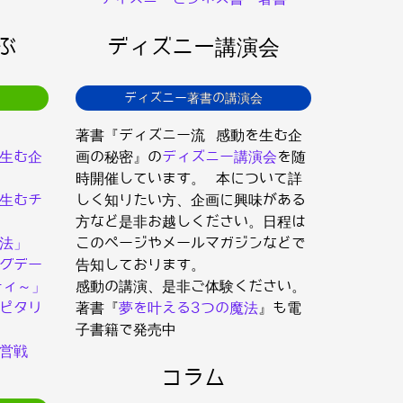
ぶ
ディズニー講演会
ディズニー著書の講演会
著書『ディズニー流 感動を生む企
生む企
画の秘密』の
ディズニー講演会
を随
時開催しています。 本について詳
生むチ
しく知りたい方、企画に興味がある
方など是非お越しください。日程は
法」
このページやメールマガジンなどで
グデー
告知しております。
ティ～」
感動の講演、是非ご体験ください。
ピタリ
著書『
夢を叶える3つの魔法
』も電
子書籍で発売中
営戦
コラム