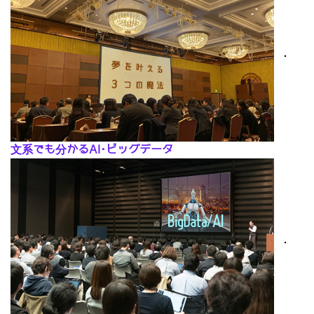
･
文系でも分かるAI･ビッグデータ
･