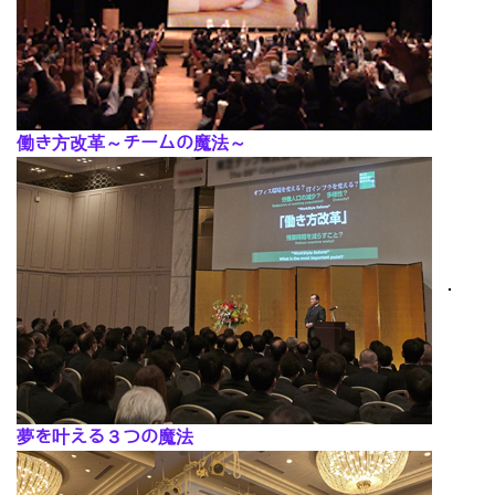
働き方改革～チームの魔法～
･
夢を叶える３つの魔法