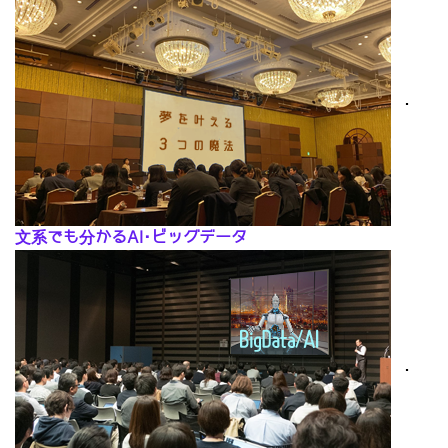
･
文系でも分かるAI･ビッグデータ
･