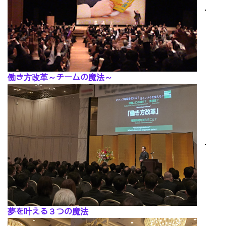
･
働き方改革～チームの魔法～
･
夢を叶える３つの魔法