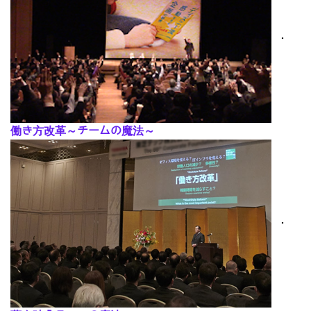
･
働き方改革～チームの魔法～
･