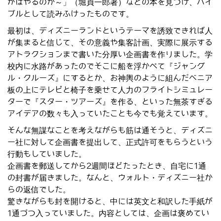
がはやるのか～」（堀貞一郎著）などの本を見つけ、バイ
ブルとして読みふけったものです。
最初は、ディズニーランドというテーマを誘致できれば人
が集まると信じて、その意義や集客計画、実際に展示する
アトラクションまで書いた分厚い企画書を作りました。学
校内に水路があったのでそこに船を浮かべて『ジャング
ル・クルーズ』にするとか、お神輿のように組んだベニア
板の上にテレビと椅子を乗せて人力のフライトシミュレー
ターで『スター・ツアーズ』を作る、といった無茶すぎる
アイデアの数々も入っていたことも今でも覚えています。
そんな無謀なことを考えながらも筋は通そうと、ディズニ
ー社に対して企画書を提出して、正式許可をもらうという
行動もしていました。
企画書を郵送してから2週間ほどたったとき、自宅に1通
の封書が届きました。なんと、ウォルト・ディズニー社か
らの返信でした。
驚きながらも封を開けると、中には英文と和訳した手紙が
1通づつ入っていました。内容としては、企画は褒めてい