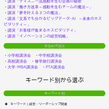
・
講演「ディズニー流感動を生む企画の秘密
・
講演「働き方改革～感動を生むチームの魔法～」
・
講演「夢を叶える３つの魔法」
・
講演「文系でも分かるビッグデータ･AI ～未来のホス
ピタリティ～」
・
講演「お客様が集まるホスピタリティ」
・
講演「イノベーションの経営戦略」
学生向け講演
・
小学校講演会
・
中学校講演会
・
高校講演会
・
修学旅行講演会
・
大学･MBA講演会
・
PTA講演会
キーワード別から選ぶ
キーワード別
キーワード｜経営・リーダーシップ関連