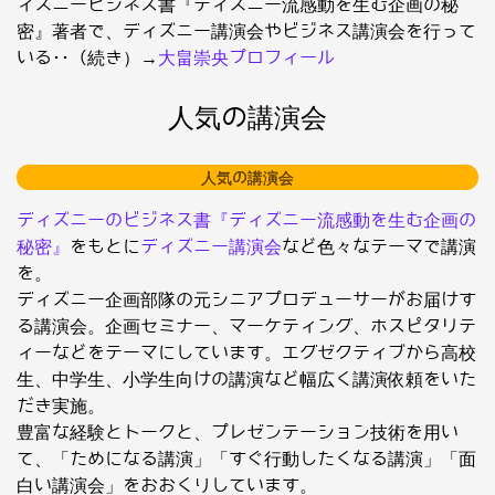
ィズニービジネス書『ディズニー流感動を生む企画の秘
密』著者で、ディズニー講演会やビジネス講演会を行って
いる･･（続き）→
大畠崇央プロフィール
人気の講演会
人気の講演会
ディズニーのビジネス書『ディズニー流感動を生む企画の
秘密』
をもとに
ディズニー講演会
など色々なテーマで講演
を。
ディズニー企画部隊の元シニアプロデューサーがお届けす
る講演会。企画セミナー、マーケティング、ホスピタリテ
ィーなどをテーマにしています。エグゼクティブから高校
生、中学生、小学生向けの講演など幅広く講演依頼をいた
だき実施。
豊富な経験とトークと、プレゼンテーション技術を用い
て、「ためになる講演」「すぐ行動したくなる講演」「面
白い講演会」をおおくりしています。