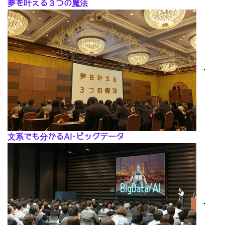
夢を叶える３つの魔法
･
文系でも分かるAI･ビッグデータ
･