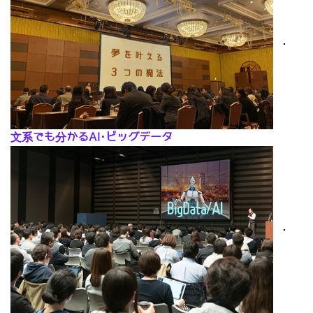
･
文系でも分かるAI･ビッグデータ
･