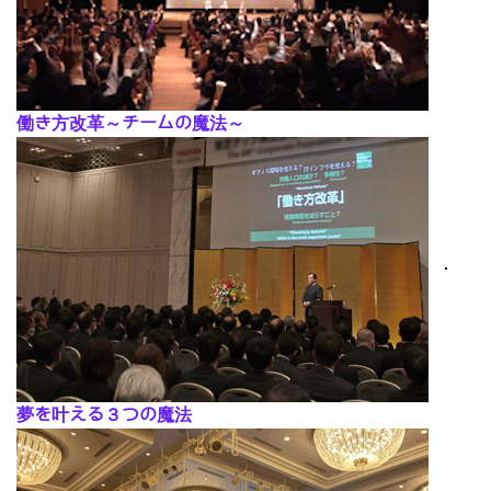
働き方改革～チームの魔法～
･
夢を叶える３つの魔法