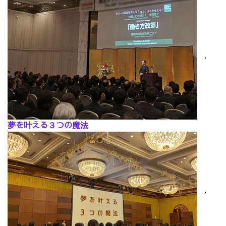
･
夢を叶える３つの魔法
･