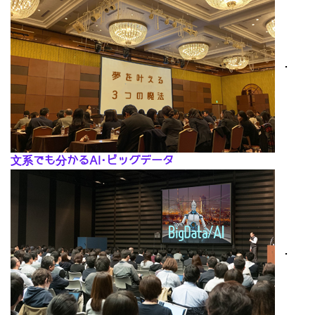
･
文系でも分かるAI･ビッグデータ
･