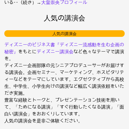
いる･･（続き）→
大畠崇央プロフィール
人気の講演会
人気の講演会
ディズニーのビジネス書『ディズニー流感動を生む企画の
秘密』
をもとに
ディズニー講演会
など色々なテーマで講演
を。
ディズニー企画部隊の元シニアプロデューサーがお届けす
る講演会。企画セミナー、マーケティング、ホスピタリテ
ィーなどをテーマにしています。エグゼクティブから高校
生、中学生、小学生向けの講演など幅広く講演依頼をいた
だき実施。
豊富な経験とトークと、プレゼンテーション技術を用い
て、「ためになる講演」「すぐ行動したくなる講演」「面
白い講演会」をおおくりしています。
人気の講演会を是非ご体験ください。