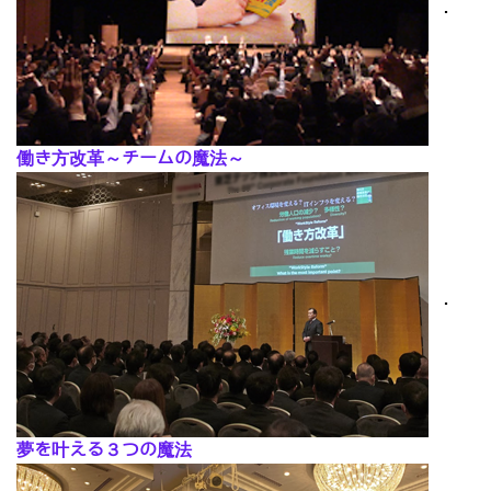
･
働き方改革～チームの魔法～
･
夢を叶える３つの魔法