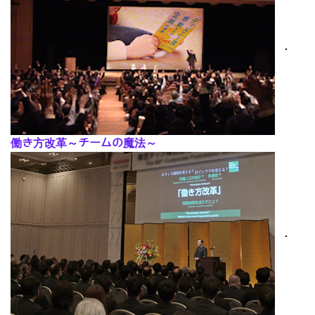
･
働き方改革～チームの魔法～
･