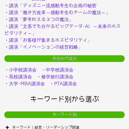
・
講演「ディズニー流感動を生む企画の秘密
・
講演「働き方改革～感動を生むチームの魔法～」
・
講演「夢を叶える３つの魔法」
・
講演「文系でも分かるビッグデータ･AI ～未来のホス
ピタリティ～」
・
講演「お客様が集まるホスピタリティ」
・
講演「イノベーションの経営戦略」
学生向け講演
・
小学校講演会
・
中学校講演会
・
高校講演会
・
修学旅行講演会
・
大学･MBA講演会
・
PTA講演会
キーワード別から選ぶ
キーワード別
キーワード｜経営・リーダーシップ関連