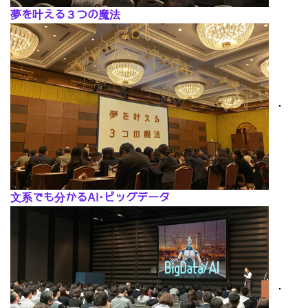
夢を叶える３つの魔法
･
文系でも分かるAI･ビッグデータ
･