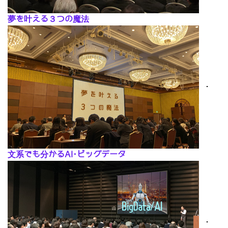
夢を叶える３つの魔法
･
文系でも分かるAI･ビッグデータ
･