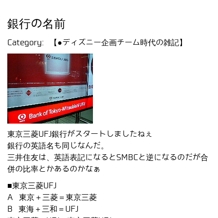
銀行の名前
Category:
【●ディズニー企画チーム時代の雑記】
東京三菱UFJ銀行がスタートしましたねぇ
銀行の英語名も同じなんだ。
三井住友は、英語表記になるとSMBCと逆になるのだが合
併の比率とかあるのかなぁ
■東京三菱UFJ
A 東京＋三菱＝東京三菱
B 東海＋三和＝UFJ