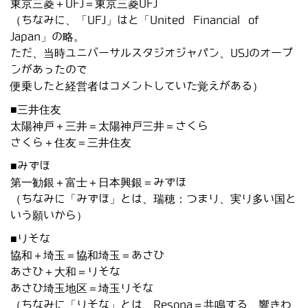
東京三菱＋UFJ＝東京三菱UFJ
（ちなみに、「UFJ」はと「United Financial of
Japan」の略。
ただ、当時ユニバーサルスタジオジャパン、USJのオープ
ンがあったので
便乗したと経営者はコメントしていた覚えがある）
■三井住友
太陽神戸＋三井＝太陽神戸三井＝さくら
さくら＋住友＝三井住友
■みずほ
第一勧銀＋富士＋日本興銀＝みずほ
（ちなみに「みずほ」とは、瑞穂：つまり、実り多い国と
いう願いから）
■りそな
協和＋埼玉＝協和埼玉＝あさひ
あさひ＋大和＝りそな
あさひ埼玉地区＝埼玉りそな
（ちなみに「りそな」とは、Resona＝共鳴する、響きわ