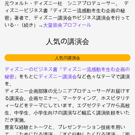
元ウォルト・ディズニー社 シニアプロデューサー。 デ
ィズニービジネス書『ディズニー流感動を生む企画の秘
密』著者で、ディズニー講演会やビジネス講演会を行って
いる･･（続き）→
大畠崇央プロフィール
人気の講演会
人気の講演会
ディズニーのビジネス書『ディズニー流感動を生む企画の
秘密』
をもとに
ディズニー講演会
など色々なテーマで講演
を。
ディズニー企画部隊の元シニアプロデューサーがお届けす
る講演会。企画セミナー、マーケティング、ホスピタリテ
ィーなどをテーマにしています。エグゼクティブから高校
生、中学生、小学生向けの講演など幅広く講演依頼をいた
だき実施。
豊富な経験とトークと、プレゼンテーション技術を用い
て、「ためになる講演」「すぐ行動したくなる講演」「面