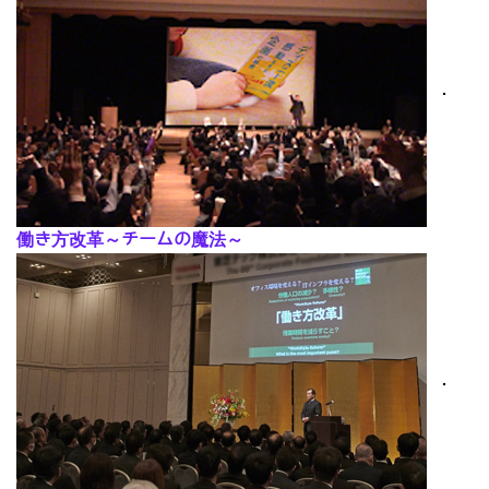
･
働き方改革～チームの魔法～
･