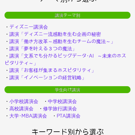
講演テーマ別
・
ディズニー講演会
・
講演「ディズニー流感動を生む企画の秘密
・
講演「働き方改革～感動を生むチームの魔法～」
・
講演「夢を叶える３つの魔法」
・
講演「文系でも分かるビッグデータ･AI ～未来のホス
ピタリティ～」
・
講演「お客様が集まるホスピタリティ」
・
講演「イノベーションの経営戦略」
学生向け講演
・
小学校講演会
・
中学校講演会
・
高校講演会
・
修学旅行講演会
・
大学･MBA講演会
・
PTA講演会
キーワード別から選ぶ