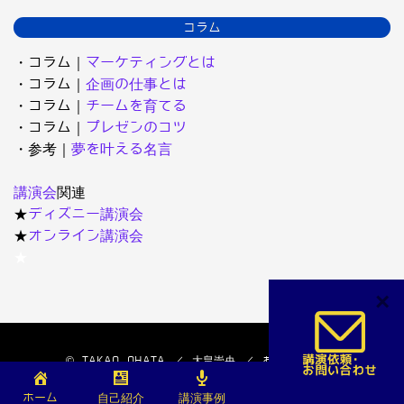
コラム
・コラム｜
マーケティングとは
・コラム｜
企画の仕事とは
・コラム｜
チームを育てる
・コラム｜
プレゼンのコツ
・参考｜
夢を叶える名言
講演会
関連
★
ディズニー講演会
★
オンライン講演会
★
×
© TAKAO OHATA ／ 大畠崇央 ／ おおはたたかお
ホーム
自己紹介
講演事例
著書
お問合わせ