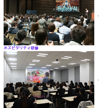
･
ホスピタリティ研修
･