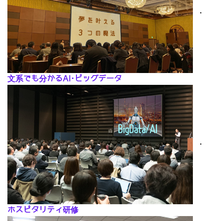
･
文系でも分かるAI･ビッグデータ
･
ホスピタリティ研修