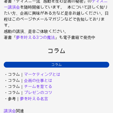
著書『ディズニー流 感動を生む企画の秘密』の
ディズニ
ー講演会
を随時開催しています。 本について詳しく知り
たい方、企画に興味がある方など是非お越しください。日
程はこのページやメールマガジンなどで告知しておりま
す。
感動の講演、是非ご体験ください。
著書『
夢を叶える3つの魔法
』も電子書籍で発売中
コラム
コラム
・コラム｜
マーケティングとは
・コラム｜
企画の仕事とは
・コラム｜
チームを育てる
・コラム｜
プレゼンのコツ
・参考｜
夢を叶える名言
講演会
関連