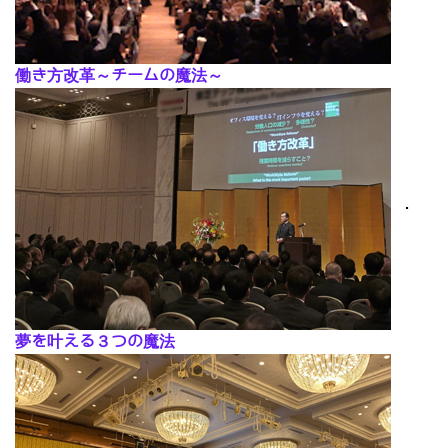
働き方改革～チームの魔法～
･
夢を叶える３つの魔法