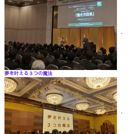
･
夢を叶える３つの魔法
･