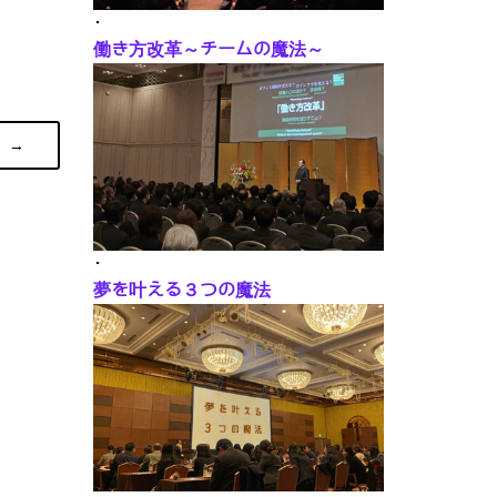
･
働き方改革～チームの魔法～
→
･
夢を叶える３つの魔法