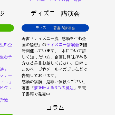
ぶ
ディズニー講演会
ディズニー著書の講演会
著書『ディズニー流 感動を生む企
生む企
画の秘密』の
ディズニー講演会
を随
時開催しています。 本について詳
生むチ
しく知りたい方、企画に興味がある
方など是非お越しください。日程は
法」
このページやメールマガジンなどで
グデー
告知しております。
ティ～」
感動の講演、是非ご体験ください。
ピタリ
著書『
夢を叶える3つの魔法
』も電
子書籍で発売中
営戦
コラム