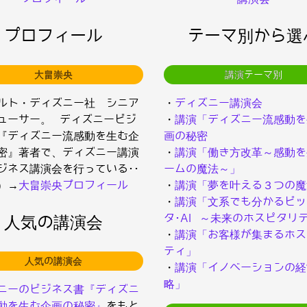
プロフィール
テーマ別から選
大畠崇央
講演テーマ別
ルト・ディズニー社 シニア
・
ディズニー講演会
ューサー。 ディズニービジ
・
講演「ディズニー流感動を
『ディズニー流感動を生む企
画の秘密
密』著者で、ディズニー講演
・
講演「働き方改革～感動を
ジネス講演会を行っている･･
ームの魔法～」
）→
大畠崇央プロフィール
・
講演「夢を叶える３つの魔
・
講演「文系でも分かるビッ
タ･AI ～未来のホスピタリ
人気の講演会
・
講演「お客様が集まるホス
ティ」
人気の講演会
・
講演「イノベーションの経
略」
ニーのビジネス書『ディズニ
動を生む企画の秘密』
をもと