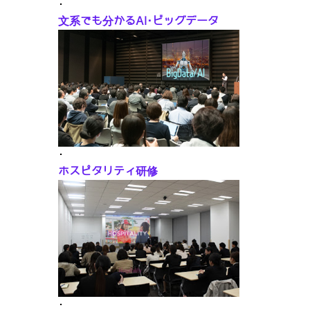
･
文系でも分かるAI･ビッグデータ
･
ホスピタリティ研修
･