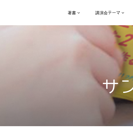
著書
講演会テーマ
サ