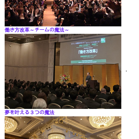
働き方改革～チームの魔法～
･
夢を叶える３つの魔法