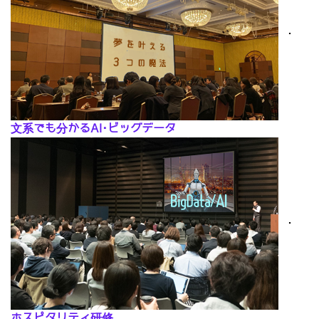
･
文系でも分かるAI･ビッグデータ
･
ホスピタリティ研修