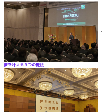
･
夢を叶える３つの魔法
･