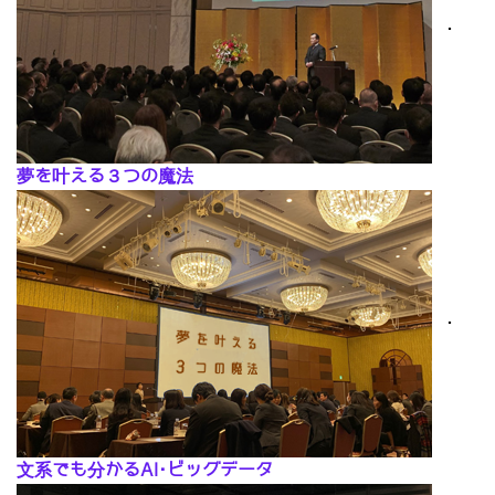
･
夢を叶える３つの魔法
･
文系でも分かるAI･ビッグデータ