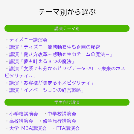
テーマ別から選ぶ
講演テーマ別
・
ディズニー講演会
・
講演「ディズニー流感動を生む企画の秘密
・
講演「働き方改革～感動を生むチームの魔法～」
・
講演「夢を叶える３つの魔法」
・
講演「文系でも分かるビッグデータ･AI ～未来のホス
ピタリティ～」
・
講演「お客様が集まるホスピタリティ」
・
講演「イノベーションの経営戦略」
学生向け講演
・
小学校講演会
・
中学校講演会
・
高校講演会
・
修学旅行講演会
・
大学･MBA講演会
・
PTA講演会