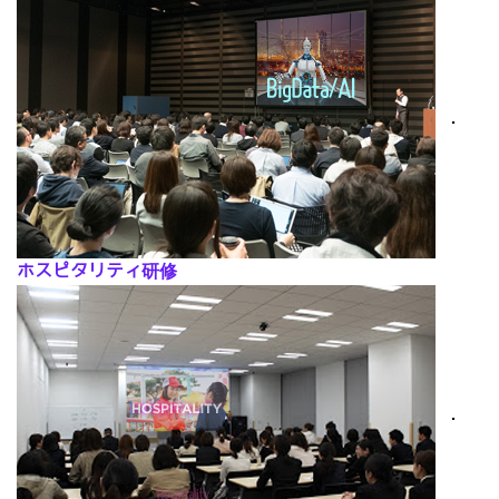
･
ホスピタリティ研修
･