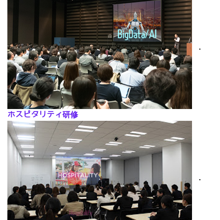
･
ホスピタリティ研修
･