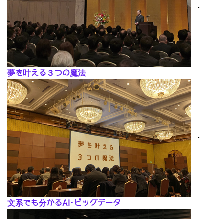
･
夢を叶える３つの魔法
･
文系でも分かるAI･ビッグデータ