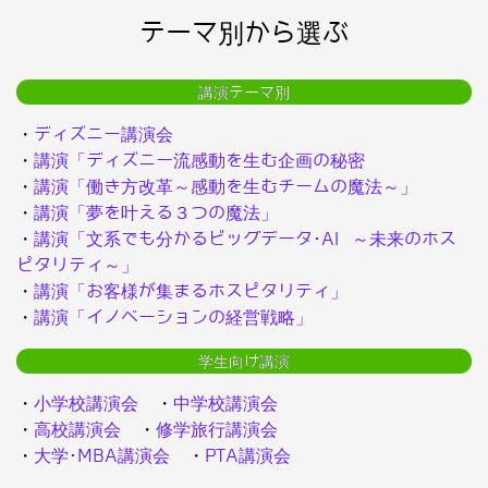
テーマ別から選ぶ
講演テーマ別
・
ディズニー講演会
・
講演「ディズニー流感動を生む企画の秘密
・
講演「働き方改革～感動を生むチームの魔法～」
・
講演「夢を叶える３つの魔法」
・
講演「文系でも分かるビッグデータ･AI ～未来のホス
ピタリティ～」
・
講演「お客様が集まるホスピタリティ」
・
講演「イノベーションの経営戦略」
学生向け講演
・
小学校講演会
・
中学校講演会
・
高校講演会
・
修学旅行講演会
・
大学･MBA講演会
・
PTA講演会