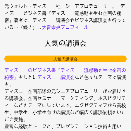
元ウォルト・ディズニー社 シニアプロデューサー。 デ
ィズニービジネス書『ディズニー流感動を生む企画の秘
密』著者で、ディズニー講演会やビジネス講演会を行って
いる･･（続き）→
大畠崇央プロフィール
人気の講演会
人気の講演会
ディズニーのビジネス書『ディズニー流感動を生む企画の
秘密』
をもとに
ディズニー講演会
など色々なテーマで講演
を。
ディズニー企画部隊の元シニアプロデューサーがお届けす
る講演会。企画セミナー、マーケティング、ホスピタリテ
ィーなどをテーマにしています。エグゼクティブから高校
生、中学生、小学生向けの講演など幅広く講演依頼をいた
だき実施。
豊富な経験とトークと、プレゼンテーション技術を用い