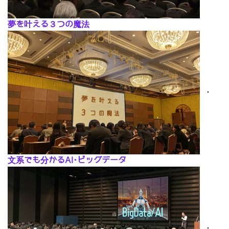
夢を叶える３つの魔法
･
文系でも分かるAI･ビッグデータ
･