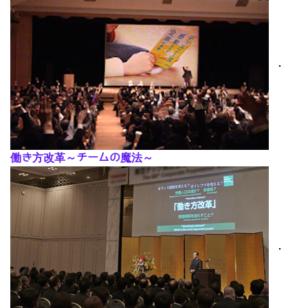
･
働き方改革～チームの魔法～
･