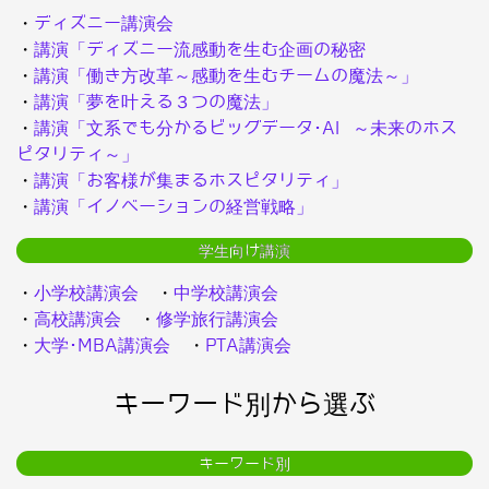
・
ディズニー講演会
・
講演「ディズニー流感動を生む企画の秘密
・
講演「働き方改革～感動を生むチームの魔法～」
・
講演「夢を叶える３つの魔法」
・
講演「文系でも分かるビッグデータ･AI ～未来のホス
ピタリティ～」
・
講演「お客様が集まるホスピタリティ」
・
講演「イノベーションの経営戦略」
学生向け講演
・
小学校講演会
・
中学校講演会
・
高校講演会
・
修学旅行講演会
・
大学･MBA講演会
・
PTA講演会
キーワード別から選ぶ
キーワード別