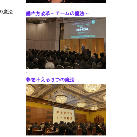
･
の魔法
働き方改革～チームの魔法～
･
夢を叶える３つの魔法