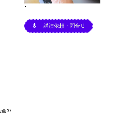
･
講演依頼・問合せ
企画の