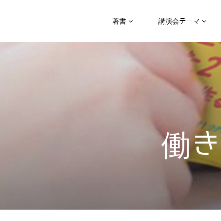
著書
講演会テーマ
働き