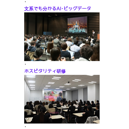
･
文系でも分かるAI･ビッグデータ
･
ホスピタリティ研修
･