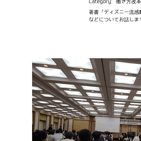
Category:
働き方改革
著書『ディズニー流感
などについてお話しま