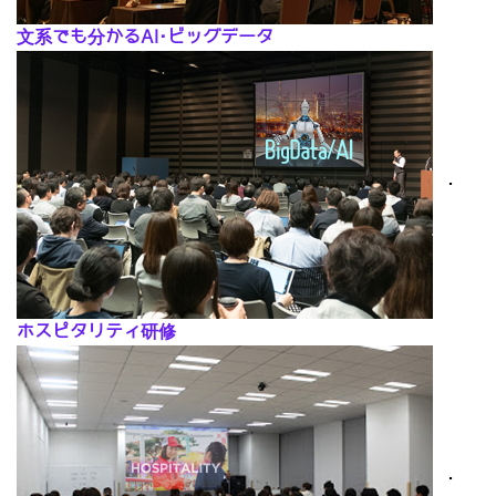
文系でも分かるAI･ビッグデータ
･
ホスピタリティ研修
･