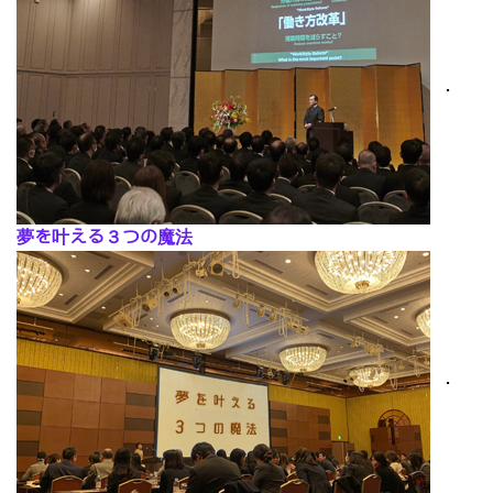
･
夢を叶える３つの魔法
･