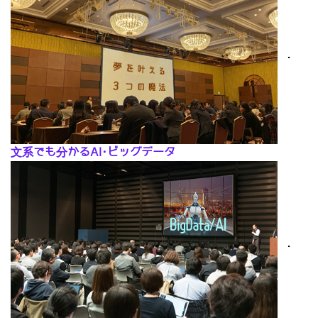
･
文系でも分かるAI･ビッグデータ
･