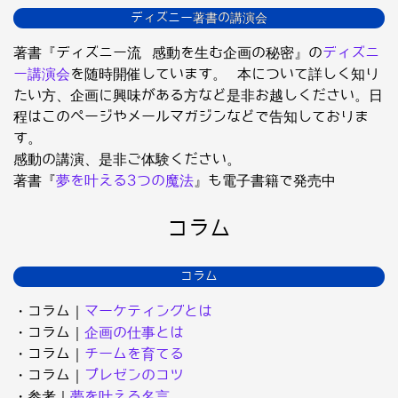
ディズニー著書の講演会
著書『ディズニー流 感動を生む企画の秘密』の
ディズニ
ー講演会
を随時開催しています。 本について詳しく知り
たい方、企画に興味がある方など是非お越しください。日
程はこのページやメールマガジンなどで告知しておりま
す。
感動の講演、是非ご体験ください。
著書『
夢を叶える3つの魔法
』も電子書籍で発売中
コラム
コラム
・コラム｜
マーケティングとは
・コラム｜
企画の仕事とは
・コラム｜
チームを育てる
・コラム｜
プレゼンのコツ
・参考｜
夢を叶える名言