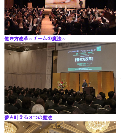
働き方改革～チームの魔法～
･
夢を叶える３つの魔法