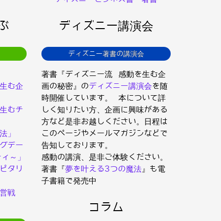
ぶ
ディズニー講演会
ディズニー著書の講演会
著書『ディズニー流 感動を生む企
生む企
画の秘密』の
ディズニー講演会
を随
時開催しています。 本について詳
生むチ
しく知りたい方、企画に興味がある
方など是非お越しください。日程は
法」
このページやメールマガジンなどで
グデー
告知しております。
ティ～」
感動の講演、是非ご体験ください。
ピタリ
著書『
夢を叶える3つの魔法
』も電
子書籍で発売中
営戦
コラム