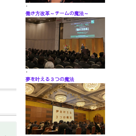
･
働き方改革～チームの魔法～
･
夢を叶える３つの魔法