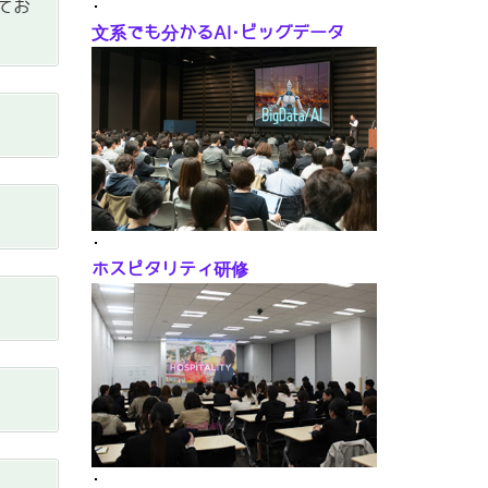
･
てお
文系でも分かるAI･ビッグデータ
･
ホスピタリティ研修
･