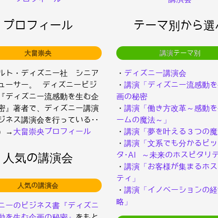
プロフィール
テーマ別から選
大畠崇央
講演テーマ別
ルト・ディズニー社 シニア
・
ディズニー講演会
ューサー。 ディズニービジ
・
講演「ディズニー流感動を
『ディズニー流感動を生む企
画の秘密
密』著者で、ディズニー講演
・
講演「働き方改革～感動を
ジネス講演会を行っている･･
ームの魔法～」
）→
大畠崇央プロフィール
・
講演「夢を叶える３つの魔
・
講演「文系でも分かるビッ
タ･AI ～未来のホスピタリ
人気の講演会
・
講演「お客様が集まるホス
ティ」
人気の講演会
・
講演「イノベーションの経
略」
ニーのビジネス書『ディズニ
動を生む企画の秘密』
をもと