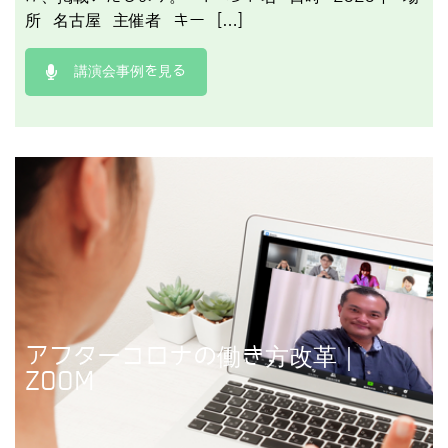
所 名古屋 主催者 キー […]
講演会事例を見る
アフターコロナの働き方改革｜
講演事例を見る
ZOOM