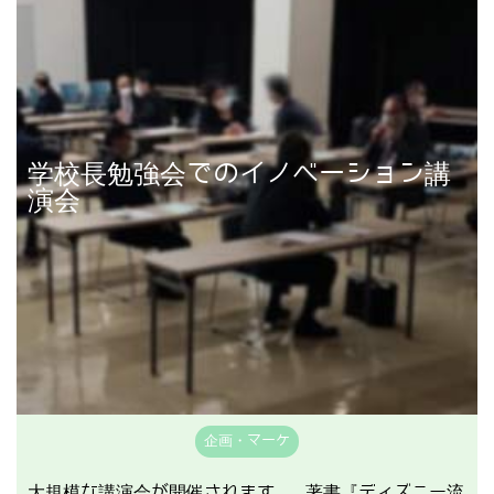
学校長勉強会でのイノベーション講
講演事例を見る
演会
企画・マーケ
大規模な講演会が開催されます。 著書『ディズニー流