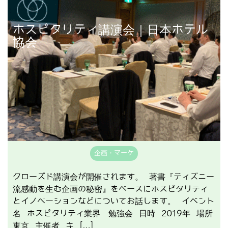
ホスピタリティ講演会｜日本ホテル
講演事例を見る
協会
企画・マーケ
クローズド講演会が開催されます。 著書『ディズニー
流感動を生む企画の秘密』をベースにホスピタリティ
とイノベーションなどについてお話します。 イベント
名 ホスピタリティ業界 勉強会 日時 2019年 場所
東京 主催者 キ […]