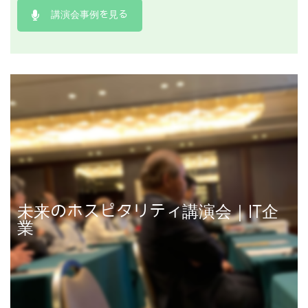
講演会事例を見る
未来のホスピタリティ講演会｜IT企
講演事例を見る
業