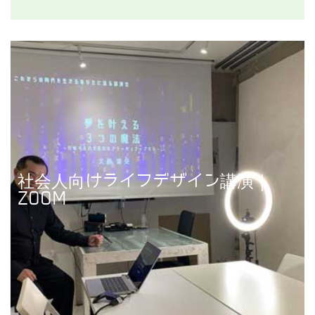
社会人向けライフデザイン講演｜
講演事例を見る
ZOOM